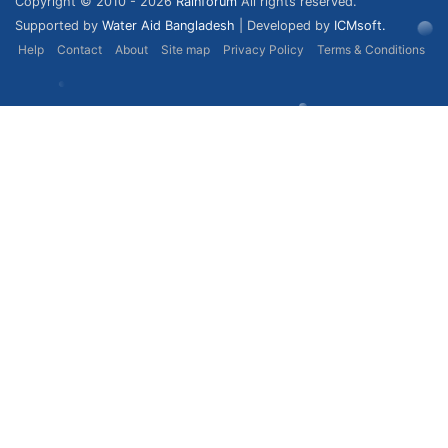
Copyright © 2010 - 2026
Rainforum
All rights reserved.
Supported by
Water Aid Bangladesh
| Developed by
ICMsoft.
Help
Contact
About
Site map
Privacy Policy
Terms & Conditions