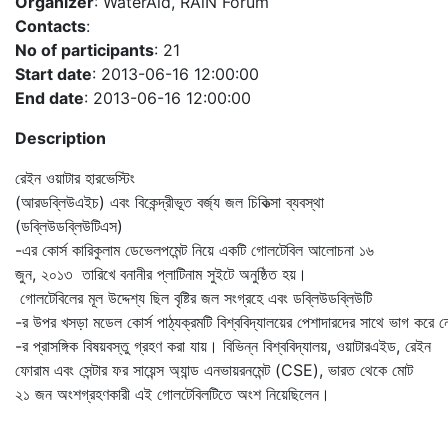
Organizer
: WaterAid, RAiN Forum
Contacts
:
No of participants
: 21
Start date
: 2013-06-16 12:00:00
End date
: 2013-06-16 12:00:00
Description
রেইন ওয়াটার হারভেস্টিং
(আরডব্লিউএইচ) এবং বিকেন্দ্রীভূত বর্জ্য জল চিকিত্সা ব্যবস্থা
(ডব্লিউডব্লিউটিএস)
-এর কোর্স কারিকুলাম ডেভেলপমেন্ট নিয়ে একটি গোলটেবিল আলোচনা ১৬
জুন, ২০১৩ তারিখে বনানীর প্লাটিনাম সুইটে অনুষ্ঠিত হয়।
গোলটেবিলের মূল উদ্দেশ্য ছিল বৃষ্টির জল সংগ্রহে এবং ডব্লিউডব্লিউটি
-র উপর খসড়া মডেল কোর্স পাঠ্যক্রমটি বিশ্ববিদ্যালয়ের পেশাদারদের সাথে ভাগ করে নেওয
-র প্রাসঙ্গিক বিষয়বস্তু গ্রহণ করা যায়। বিভিন্ন বিশ্ববিদ্যালয়, ওয়াটারএইড, রেইন
ফোরাম এবং সেন্টার ফর সায়েন্স অ্যান্ড এনভায়রনমেন্ট (CSE), ভারত থেকে মোট
২১ জন অংশগ্রহণকারী এই গোলটেবিলটিতে অংশ নিয়েছিলেন।